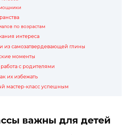
омощники
ранства
алов по возрастам
жания интереса
ки из самозатвердевающей глины
ские моменты
 работа с родителями
ак их избежать
ый мастер-класс успешным
ассы важны для детей