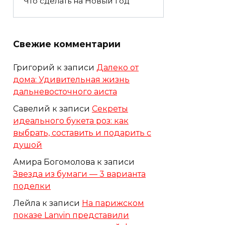
Что сделать на Новый год
Свежие комментарии
Григорий
к записи
Далеко от
дома: Удивительная жизнь
дальневосточного аиста
Савелий
к записи
Секреты
идеального букета роз: как
выбрать, составить и подарить с
душой
Амира Богомолова
к записи
Звезда из бумаги — 3 варианта
поделки
Лейла
к записи
На парижском
показе Lanvin представили