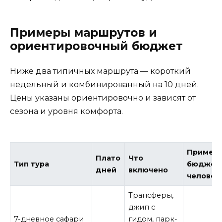
Примеры маршрутов и
ориентировочный бюджет
Ниже два типичных маршрута — короткий
недельный и комбинированный на 10 дней.
Цены указаны ориентировочно и зависят от
сезона и уровня комфорта.
Пример
Плато
Что
Тип тура
бюджет 
дней
включено
человек
Трансферы,
джип с
7-дневное сафари
гидом, парк-