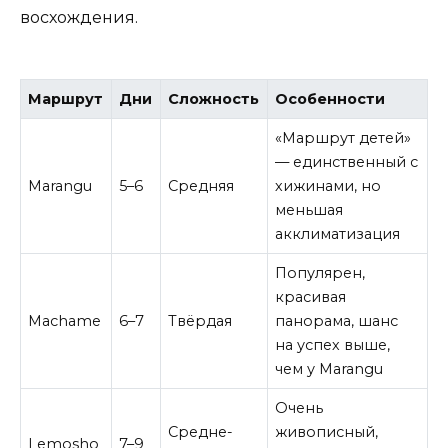
восхождения.
Маршрут
Дни
Сложность
Особенности
«Маршрут детей»
— единственный с
Marangu
5–6
Средняя
хижинами, но
меньшая
акклиматизация
Популярен,
красивая
Machame
6–7
Твёрдая
панорама, шанс
на успех выше,
чем у Marangu
Очень
Средне-
живописный,
Lemosho
7–9