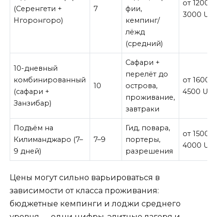
от 1200 
(Серенгети +
7
фии,
3000 US
Нгоронгоро)
кемпинг/
лёжд
(средний)
Сафари +
10-дневный
перелёт до
комбинированный
от 1600 
10
острова,
(сафари +
4500 US
проживание,
Занзибар)
завтраки
Подъём на
Гид, повара,
от 1500 
Килиманджаро (7–
7–9
портеры,
4000 US
9 дней)
разрешения
Цены могут сильно варьироваться в
зависимости от класса проживания:
бюджетные кемпинги и лоджи среднего
уровня — одни цифры, элитные лагеря и