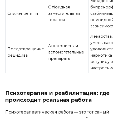
Метадон или
Опioидная
бупренорфин
Снижение тяги
заместительная
стабилизаци
терапия
опиоидной
зависимости
Лекарства,
уменьшающи
Антагонисты и
Предотвращение
удовольствие
вспомогательные
рецидива
наркотика и
препараты
регулирующ
настроение
Психотерапия и реабилитация: где
происходит реальная работа
Психотерапевтическая работа — это тот самый