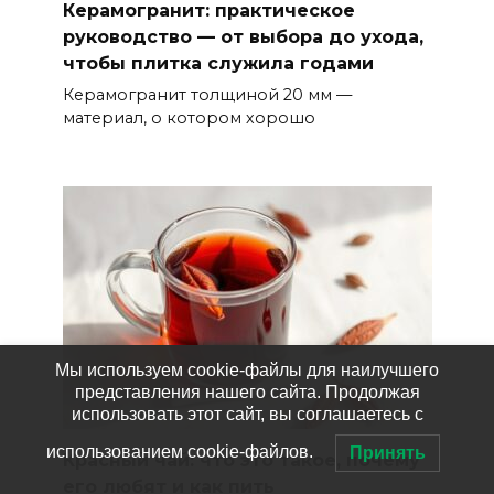
Керамогранит: практическое
руководство — от выбора до ухода,
чтобы плитка служила годами
Керамогранит толщиной 20 мм —
материал, о котором хорошо
Мы используем cookie-файлы для наилучшего
представления нашего сайта. Продолжая
использовать этот сайт, вы соглашаетесь с
использованием cookie-файлов.
Принять
Красный чай: что это такое, почему
его любят и как пить