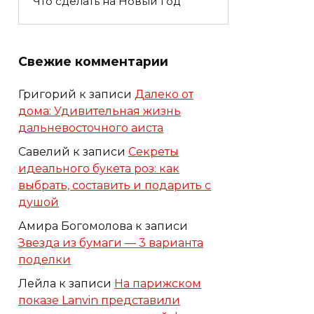
Что сделать на Новый год
Свежие комментарии
Григорий
к записи
Далеко от
дома: Удивительная жизнь
дальневосточного аиста
Савелий
к записи
Секреты
идеального букета роз: как
выбрать, составить и подарить с
душой
Амира Богомолова
к записи
Звезда из бумаги — 3 варианта
поделки
Лейла
к записи
На парижском
показе Lanvin представили