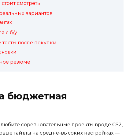
 стоит смотреть
 реальных вариантов
антах
я с б/у
е тесты после покупки
тановки
ьное резюме
а бюджетная
, любите соревновательные проекты вроде CS2,
ь новые тайтлы на средне-высоких настройках —