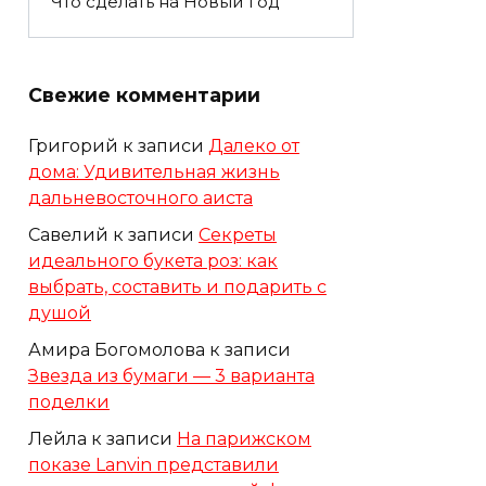
Что сделать на Новый год
Свежие комментарии
Григорий
к записи
Далеко от
дома: Удивительная жизнь
дальневосточного аиста
Савелий
к записи
Секреты
идеального букета роз: как
выбрать, составить и подарить с
душой
Амира Богомолова
к записи
Звезда из бумаги — 3 варианта
поделки
Лейла
к записи
На парижском
показе Lanvin представили